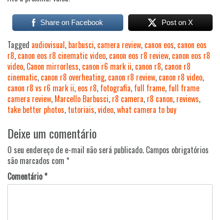
Share on Facebook
Post on X
Tagged
audiovisual
,
barbusci
,
camera review
,
canon eos
,
canon eos
r8
,
canon eos r8 cinematic video
,
canon eos r8 review
,
canon eos r8
video
,
Canon mirrorless
,
canon r6 mark ii
,
canon r8
,
canon r8
cinematic
,
canon r8 overheating
,
canon r8 review
,
canon r8 video
,
canon r8 vs r6 mark ii
,
eos r8
,
fotografia
,
full frame
,
full frame
camera review
,
Marcello Barbusci
,
r8 camera
,
r8 canon
,
reviews
,
take better photos
,
tutoriais
,
video
,
what camera to buy
Navegação
Deixe um comentário
de
Post
O seu endereço de e-mail não será publicado.
Campos obrigatórios
são marcados com
*
Comentário
*