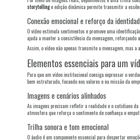
Por meio de imagens reais, depoimentos e uma trilha sono
storytelling
e edição dinâmica permite transmitir a essênc
Conexão emocional e reforço da identidad
O vídeo estimula sentimentos e promove uma identificação 
ajuda a manter a consistência da mensagem, reforçando a 
Assim, o vídeo não apenas transmite a mensagem, mas a amp
Elementos essenciais para um víd
Para que um vídeo institucional consiga expressar o verd
bem estruturado, focando nos valores e na missão da empr
Imagens e cenários alinhados
As imagens precisam refletir a realidade e o cotidiano d
atmosfera que reforça o sentimento de confiança e empat
Trilha sonora e tom emocional
O áudio é um componente essencial para despertar emoçõ