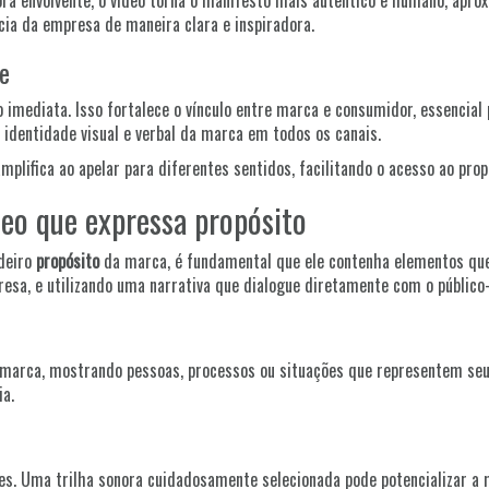
ra envolvente, o vídeo torna o manifesto mais autêntico e humano, apro
ia da empresa de maneira clara e inspiradora.
e
imediata. Isso fortalece o vínculo entre marca e consumidor, essencial 
identidade visual e verbal da marca em todos os canais.
lifica ao apelar para diferentes sentidos, facilitando o acesso ao prop
eo que expressa propósito
adeiro
propósito
da marca, é fundamental que ele contenha elementos que 
esa, e utilizando uma narrativa que dialogue diretamente com o público-
a marca, mostrando pessoas, processos ou situações que representem seus
ia.
es. Uma trilha sonora cuidadosamente selecionada pode potencializar 