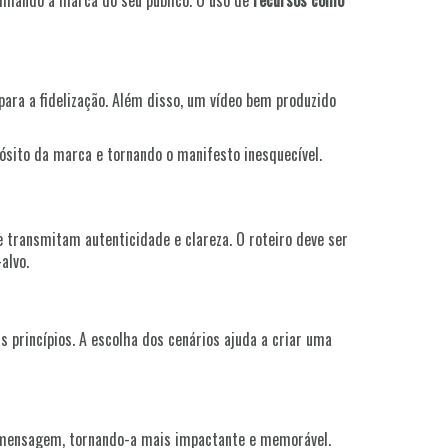
ximando a marca do seu público. O uso de
recursos como
para a fidelização. Além disso, um vídeo bem produzido
ósito da marca e tornando o manifesto inesquecível.
transmitam autenticidade e clareza. O roteiro deve ser
alvo.
 princípios. A escolha dos cenários ajuda a criar uma
a mensagem, tornando-a mais impactante e memorável.