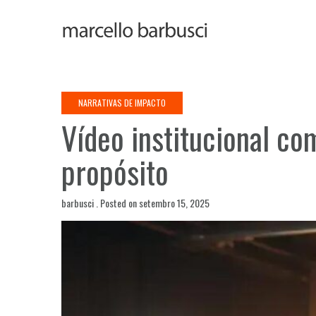
Skip
to
content
NARRATIVAS DE IMPACTO
Vídeo institucional c
propósito
barbusci .
Posted on
setembro 15, 2025