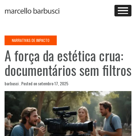
Skip
to
content
NARRATIVAS DE IMPACTO
A força da estética crua:
documentários sem filtros
barbusci .
Posted on
setembro 17, 2025