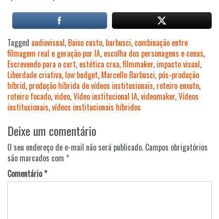
Tagged
audiovisual
,
Baixo custo
,
barbusci
,
combinação entre
filmagem real e geração por IA
,
escolha dos personagens e cenas
,
Escrevendo para o curt
,
estética crua
,
filmmaker
,
impacto visual
,
Liberdade criativa
,
low budget
,
Marcello Barbusci
,
pós-produção
híbrid
,
produção híbrida de vídeos institucionais
,
roteiro enxuto
,
roteiro focado
,
video
,
Vídeo institucional IA
,
videomaker
,
Vídeos
institucionais
,
vídeos institucionais híbridos
Navegação
Deixe um comentário
de
Post
O seu endereço de e-mail não será publicado.
Campos obrigatórios
são marcados com
*
Comentário
*