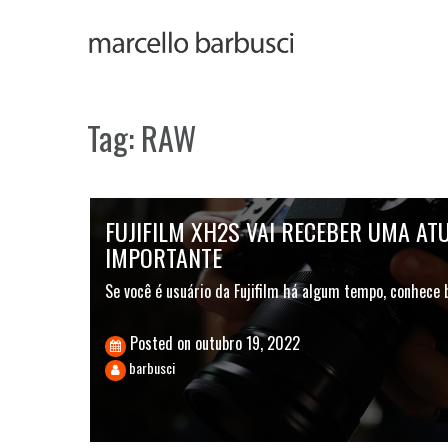
Skip
to
content
Tag:
RAW
FUJIFILM XH2S VAI RECEBER UMA AT
IMPORTANTE
Se você é usuário da Fujifilm há algum tempo, conhec
Posted on
outubro 19, 2022
barbusci