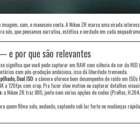
e imagem, som, e manuseio conta. A Nikon ZR marca uma virada interessa
ara nós, que pensamos narrativa, estética e verdade em cada enquadrame
 e por que são relevantes
Isso significa que você pode capturar em RAW com ciência de cor da R
entários com pós-produção ambiciosa, isso dá liberdade tremenda.
pilhado, Dual ISO
: a câmera oferece bom desempenho de ruído em ISOs
K a 120fps com crop. Pra fazer slow motion ou capturar detalhes visuais
s
: a Nikon ZR traz IBIS, junto com várias opções de codec (ProRes, H.2
ara quem filma solo, andando, captando sob luz forte ou mudanças rápidas.